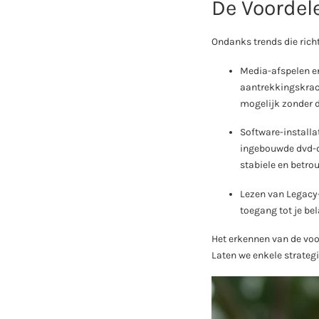
De Voordel
Ondanks trends die rich
Media-afspelen e
aantrekkingskrach
mogelijk zonder d
Software-installa
ingebouwde dvd-dr
stabiele en betro
Lezen van Legacy-
toegang tot je be
Het erkennen van de voo
Laten we enkele strateg