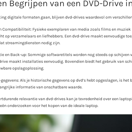
en Begrijpen van een DVD-Drive i
ting digitale formaten gaan, blijven dvd-drives waardevol om verschille
n Compatibiliteit: Fysieke exemplaren van media zoals films en muziek
t op verzamelaars en liefhebbers. Een dvd-drive maakt eenvoudige toeg
at streamingdiensten nodig zijn.
tie en Back-up: Sommige softwaretitels worden nog steeds op schijven v
ive maakt installaties eenvoudig. Bovendien biedt het gebruik van sch
uwbare opslagoplossing.
gegevens: Als je historische gegevens op dvd’s hebt opgeslagen, is het
langrijke informatie van onschatbare waarde.
rtdurende relevantie van dvd-drives kan je tevredenheid over een laptop
ieën onderzoeken voor het kopen van de ideale laptop.