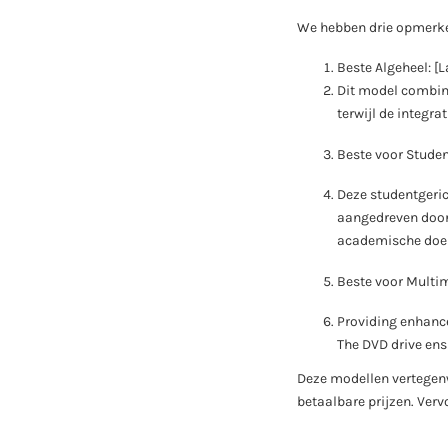
We hebben drie opmerkel
Beste Algeheel: [
Dit model combine
terwijl de integrat
Beste voor Stude
Deze studentgeric
aangedreven door 
academische doel
Beste voor Multi
Providing enhance
The DVD drive ens
Deze modellen vertegenw
betaalbare prijzen. Ver