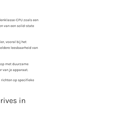
ddenklasse-CPU zoals een
en van een solid-state
r, vooral bij het
heldere leesbaarheid van
aptop met duurzame
r van je apparaat.
 richten op specifieke
ives in