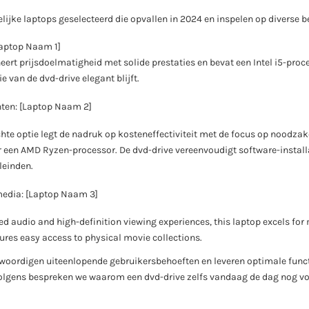
ijke laptops geselecteerd die opvallen in 2024 en inspelen op diverse b
Laptop Naam 1]
ert prijsdoelmatigheid met solide prestaties en bevat een Intel i5-pro
ie van de dvd-drive elegant blijft.
nten: [Laptop Naam 2]
hte optie legt de nadruk op kosteneffectiviteit met de focus op noodzake
een AMD Ryzen-processor. De dvd-drive vereenvoudigt software-installat
einden.
media: [Laptop Naam 3]
d audio and high-definition viewing experiences, this laptop excels for
ures easy access to physical movie collections.
oordigen uiteenlopende gebruikersbehoeften en leveren optimale funct
volgens bespreken we waarom een dvd-drive zelfs vandaag de dag nog voo