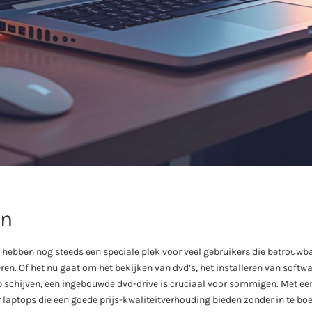
on
 hebben nog steeds een speciale plek voor veel gebruikers die betrouw
en. Of het nu gaat om het bekijken van dvd’s, het installeren van softw
 schijven, een ingebouwde dvd-drive is cruciaal voor sommigen. Met ee
aptops die een goede prijs-kwaliteitverhouding bieden zonder in te boe