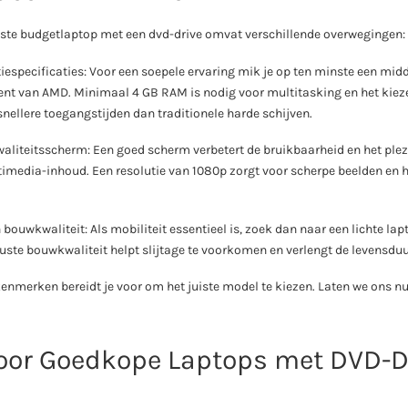
uiste budgetlaptop met een dvd-drive omvat verschillende overwegingen:
tiespecificaties: Voor een soepele ervaring mik je op ten minste een mi
alent van AMD. Minimaal 4 GB RAM is nodig voor multitasking en het kiez
snellere toegangstijden dan traditionele harde schijven.
aliteitsscherm: Een goed scherm verbetert de bruikbaarheid en het plezie
imedia-inhoud. Een resolutie van 1080p zorgt voor scherpe beelden en 
bouwkwaliteit: Als mobiliteit essentieel is, zoek dan naar een lichte l
uste bouwkwaliteit helpt slijtage te voorkomen en verlengt de levensduu
enmerken bereidt je voor om het juiste model te kiezen. Laten we ons nu
oor Goedkope Laptops met DVD-Dr