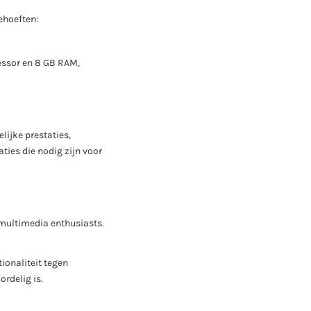
ehoeften:
cessor en 8 GB RAM,
lijke prestaties,
ies die nodig zijn voor
 multimedia enthusiasts.
ionaliteit tegen
rdelig is.