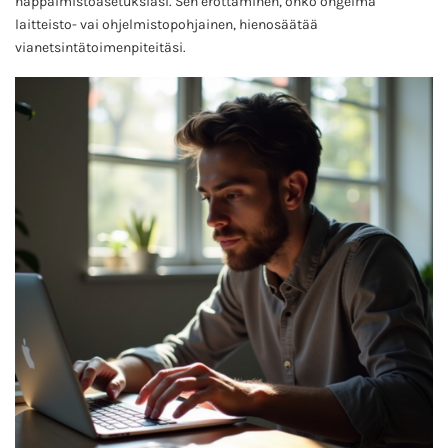
näppäimistöasetuksiasi. Sen erottaminen, onko ongelma
laitteisto- vai ohjelmistopohjainen, hienosäätää
vianetsintätoimenpiteitäsi.