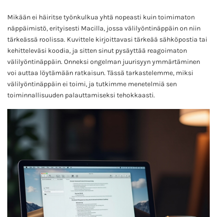
Mikään ei häiritse työnkulkua yhtä nopeasti kuin toimimaton
näppäimistö, erityisesti Macilla, jossa välilyöntinäppäin on niin
tärkeässä roolissa. Kuvittele kirjoittavasi tärkeää sähköpostia tai
kehitteleväsi koodia, ja sitten sinut pysäyttää reagoimaton
välilyöntinäppäin. Onneksi ongelman juurisyyn ymmärtäminen
voi auttaa löytämään ratkaisun. Tässä tarkastelemme, miksi
välilyöntinäppäin ei toimi, ja tutkimme menetelmiä sen
toiminnallisuuden palauttamiseksi tehokkaasti.