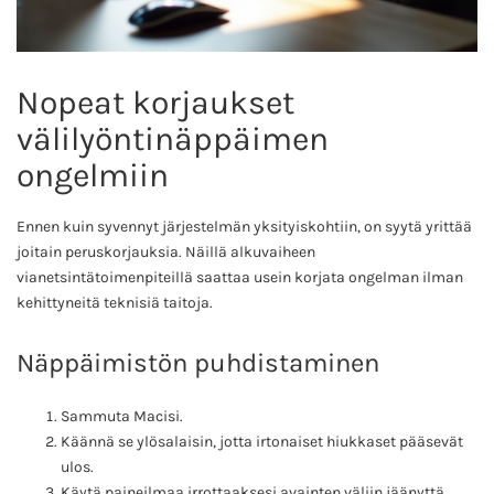
Nopeat korjaukset
välilyöntinäppäimen
ongelmiin
Ennen kuin syvennyt järjestelmän yksityiskohtiin, on syytä yrittää
joitain peruskorjauksia. Näillä alkuvaiheen
vianetsintätoimenpiteillä saattaa usein korjata ongelman ilman
kehittyneitä teknisiä taitoja.
Näppäimistön puhdistaminen
Sammuta Macisi.
Käännä se ylösalaisin, jotta irtonaiset hiukkaset pääsevät
ulos.
Käytä paineilmaa irrottaaksesi avainten väliin jäänyttä