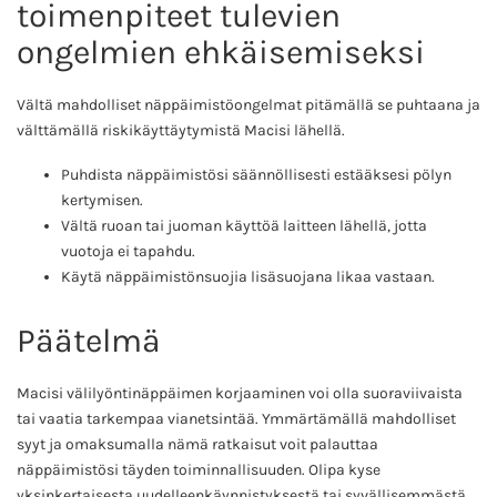
toimenpiteet tulevien
ongelmien ehkäisemiseksi
Vältä mahdolliset näppäimistöongelmat pitämällä se puhtaana ja
välttämällä riskikäyttäytymistä Macisi lähellä.
Puhdista näppäimistösi säännöllisesti estääksesi pölyn
kertymisen.
Vältä ruoan tai juoman käyttöä laitteen lähellä, jotta
vuotoja ei tapahdu.
Käytä näppäimistönsuojia lisäsuojana likaa vastaan.
Päätelmä
Macisi välilyöntinäppäimen korjaaminen voi olla suoraviivaista
tai vaatia tarkempaa vianetsintää. Ymmärtämällä mahdolliset
syyt ja omaksumalla nämä ratkaisut voit palauttaa
näppäimistösi täyden toiminnallisuuden. Olipa kyse
yksinkertaisesta uudelleenkäynnistyksestä tai syvällisemmästä