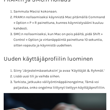
Sammuta Macisi kokonaan.
PRAM:n nollaamiseksi käynnistä Mac pitämällä Command
+ Option + P + R painettuna, kunnes käynnistysääni kuuluu
kahdesti.
SMC:n nollaamiseksi, kun Mac on pois päältä, pidä Shift +
Control + Option ja virtanäppäintä painettuna 10 sekuntia,
sitten vapauta ja käynnistä uudelleen.
Uuden käyttäjäprofiilin luominen
Siirry ’Järjestelmäasetuksiin’ ja avaa ’Käyttäjät & Ryhmät.’
Lisää uusi tili ja vaihda siihen.
Tarkista, jatkuuko välilyöntinäppäinongelma; Tämä voi
paljastaa, onko ongelma liittynyt tiettyyn käyttäjäprofiiliin.