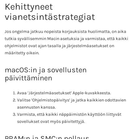
Kehittyneet
vianetsintästrategiat
Jos ongelma jatkuu nopeista korjauksista huolimatta, on aika
tutkia syvällisemmin Macin asetuksia ja varmistaa, että kaikki
ohjelmistot ovat ajan tasalla ja järjestelmäasetukset on
määritetty oikein.
macOS:in ja sovellusten
päivittäminen
Avaa ’Järjestelmäasetukset’ Apple-kuvakkeesta.
Valitse ’Ohjelmistopäivitys’ ja jatka kaikkien odottavien
asennusten kanssa.
Varmista, että kaikki näppäimistön käyttöön liittyvät
sovellukset ovat myös päivitettyjä.
PRAM:n ja SMC:n nollaus