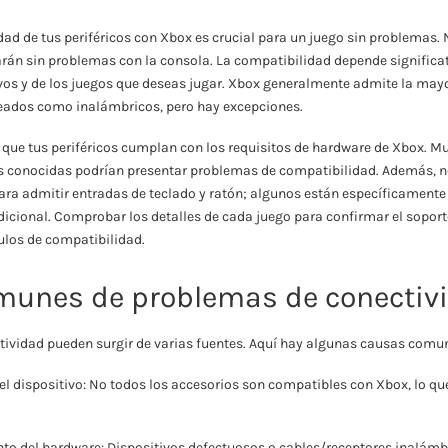
ad de tus periféricos con Xbox es crucial para un juego sin problemas. 
arán sin problemas con la consola. La compatibilidad depende significa
vos y de los juegos que deseas jugar. Xbox generalmente admite la mayo
leados como inalámbricos, pero hay excepciones.
ca que tus periféricos cumplan con los requisitos de hardware de Xbox.
s conocidas podrían presentar problemas de compatibilidad. Además, n
ra admitir entradas de teclado y ratón; algunos están específicamente 
dicional. Comprobar los detalles de cada juego para confirmar el soport
ulos de compatibilidad.
munes de problemas de conectiv
ividad pueden surgir de varias fuentes. Aquí hay algunas causas comu
l dispositivo: No todos los accesorios son compatibles con Xbox, lo qu
to del hardware: Dispositivos defectuosos o cables/receptores inalám