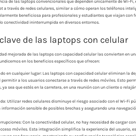
encia de las laptops convencionales que dependen únicamente de Wi-Fi, 
t a través de redes celulares, similar a cómo operan los teléfonos inteli
ularmente beneficiosa para profesionales y estudiantes que viajan con f
o conectividad ininterrumpida en diversos entornos.
clave de las laptops con celular
dad mejorada de las laptops con capacidad celular las convierten en una
ndicemos en los beneficios específicos que ofrecen:
o en cualquier lugar: Las laptops con capacidad celular eliminan la d
l permitir a los usuarios conectarse a través de redes móviles. Esto perm
, ya sea que estés en la carretera, en una reunión con un cliente o relaj
a: Utilizar redes celulares disminuye el riesgo asociado con el Wi-Fi pú
a información sensible de posibles brechas y asegurando una navegació
errupciones: Con la conectividad celular, no hay necesidad de cargar co
ceso móviles. Esta integración simplifica la experiencia del usuario, 